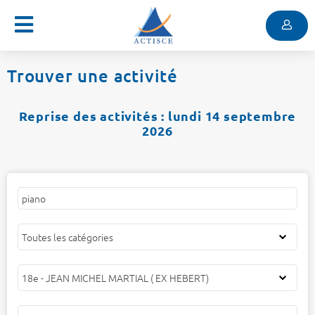
Menu
Contenu
Menu
Trouver une activité
Reprise des activités : lundi 14 septembre
2026
Mots
Filtrer
Filtrer
Filtrer
clés
par
par
par
catégorie
centre
public